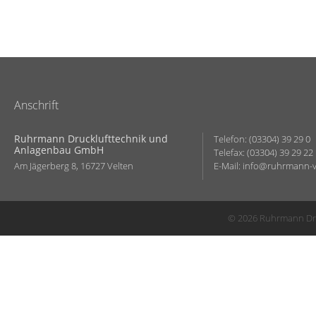
Anschrift
Ruhrmann Drucklufttechnik und
Telefon: (03304) 39 29 0
Anlagenbau GmbH
Telefax: (03304) 39 29 22
Am Jägerberg 8, 16727 Velten
E-Mail:
info@ruhrmann-v
©
2026 Ruhrmann Dr